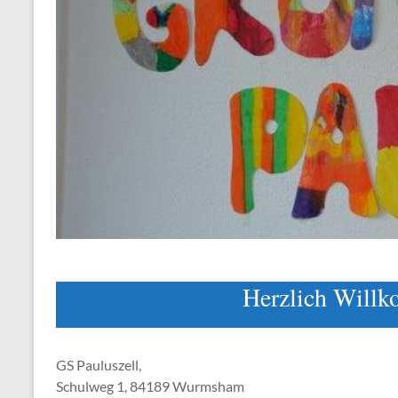
Herzlich Willko
GS Pauluszell,
Schulweg 1, 84189 Wurmsham