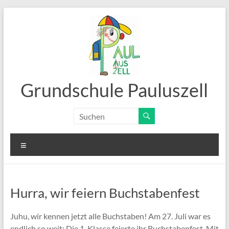
Zum
Inhalt
springen
Grundschule Pauluszell
Menü
Hurra, wir feiern Buchstabenfest
Juhu, wir kennen jetzt alle Buchstaben! Am 27. Juli war es
endlich so weit: Die 1. Klasse feierte ihr Buchstabenfest. Mit