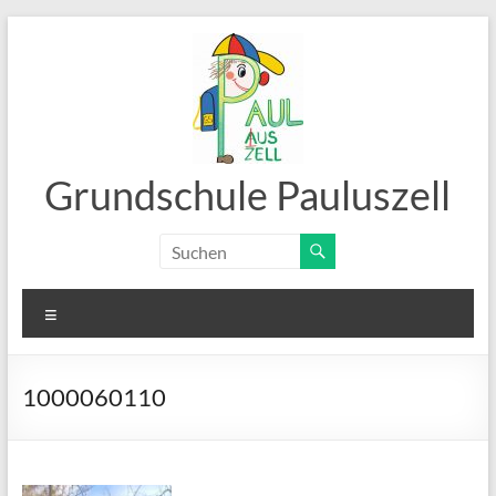
Zum
Inhalt
springen
Grundschule Pauluszell
Menü
1000060110