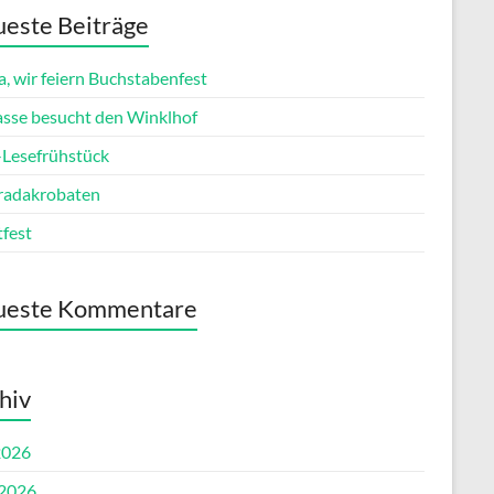
este Beiträge
, wir feiern Buchstabenfest
lasse besucht den Winklhof
esefrühstück
radakrobaten
tfest
ueste Kommentare
hiv
2026
 2026