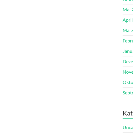
Mai 
Apri
März
Febr
Janu
Deze
Nove
Okto
Sept
Kat
Unca