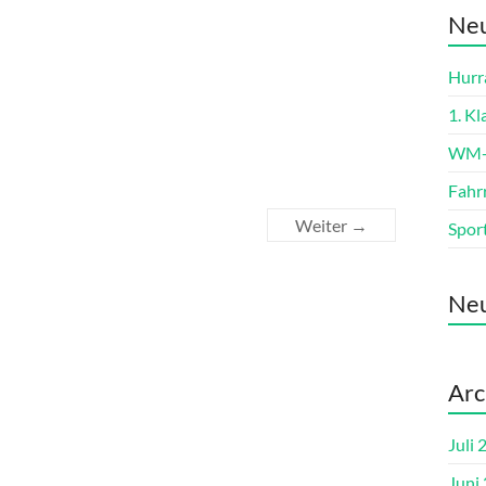
Neu
Hurra
1. K
WM-L
Fahr
Weiter →
Spor
Ne
Arc
Juli 
Juni