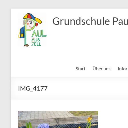
Zum
Inhalt
Grundschule Pau
springen
Start
Über uns
Info
IMG_4177