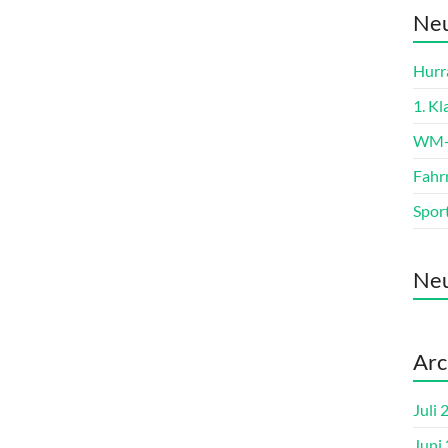
Neu
Hurra
1. K
WM-L
Fahr
Spor
Ne
Arc
Juli 
Juni