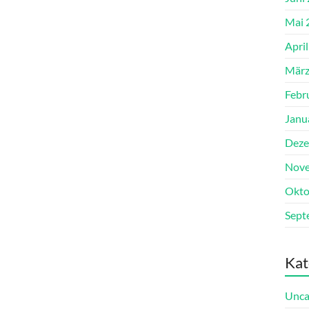
Mai 
Apri
März
Febr
Janu
Deze
Nove
Okto
Sept
Kat
Unca