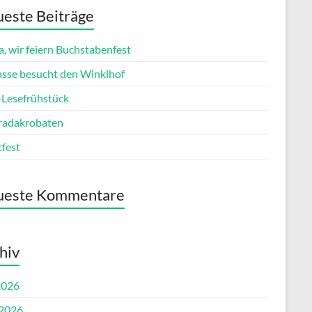
este Beiträge
, wir feiern Buchstabenfest
lasse besucht den Winklhof
esefrühstück
radakrobaten
tfest
ueste Kommentare
hiv
2026
 2026