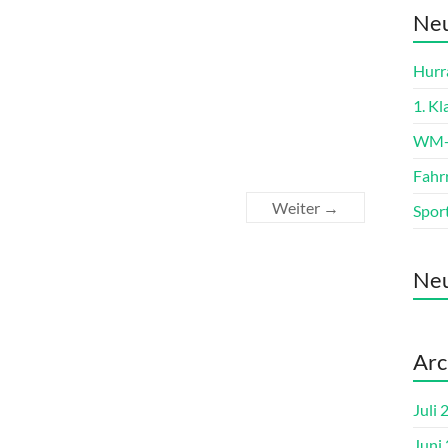
Neu
Hurra
1. K
WM-L
Fahr
Weiter →
Spor
Ne
Arc
Juli 
Juni