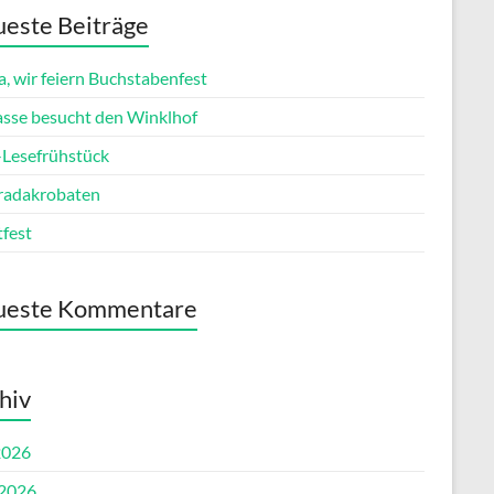
este Beiträge
, wir feiern Buchstabenfest
lasse besucht den Winklhof
esefrühstück
radakrobaten
tfest
ueste Kommentare
hiv
2026
 2026