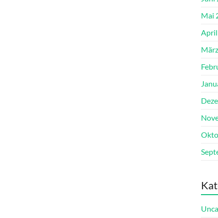
Mai 
Apri
März
Febr
Janu
Deze
Nove
Okto
Sept
Kat
Unca