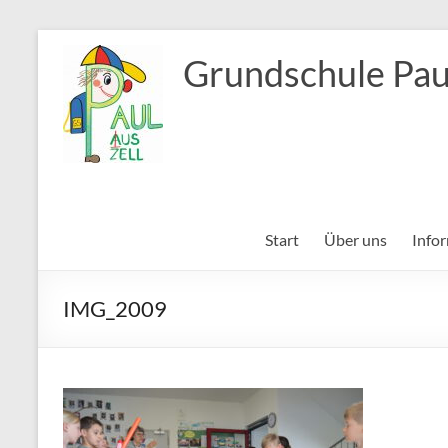
Zum
Inhalt
Grundschule Pau
springen
Start
Über uns
Info
IMG_2009