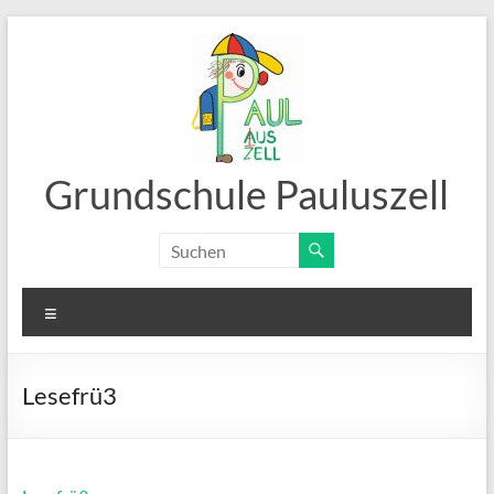
Zum
Inhalt
springen
Grundschule Pauluszell
Menü
Lesefrü3