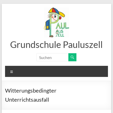
Zum
Inhalt
springen
Grundschule Pauluszell
Menü
Witterungsbedingter
Unterrichtsausfall