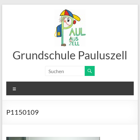
Zum
Inhalt
springen
Grundschule Pauluszell
Menü
P1150109