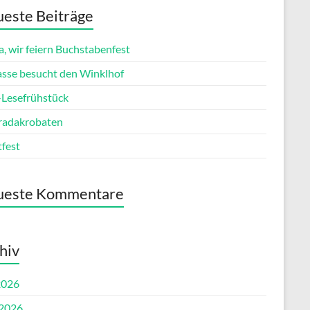
este Beiträge
, wir feiern Buchstabenfest
lasse besucht den Winklhof
esefrühstück
radakrobaten
tfest
ueste Kommentare
hiv
2026
 2026