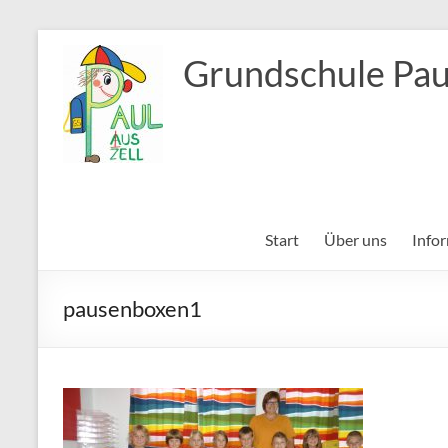
Zum
Inhalt
Grundschule Pau
springen
Start
Über uns
Info
pausenboxen1