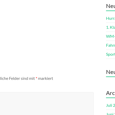
Neu
Hurra
1. K
WM-L
Fahr
Spor
Ne
liche Felder sind mit
*
markiert
Arc
Juli 
Juni