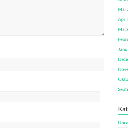
Mai 
Apri
März
Febr
Janu
Deze
Nove
Okto
Sept
Kat
Unca