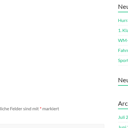
Neu
Hurra
1. K
WM-L
Fahr
Spor
Ne
Arc
liche Felder sind mit
*
markiert
Juli 
Juni