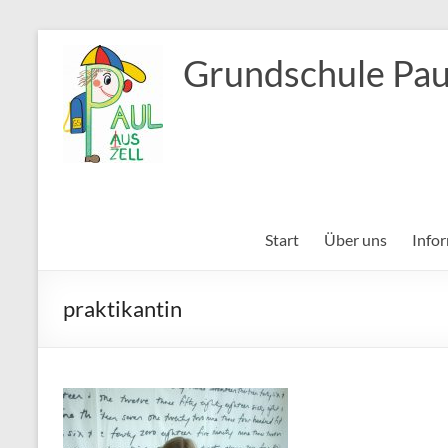
Zum
Inhalt
Grundschule Pau
springen
Start
Über uns
Info
praktikantin