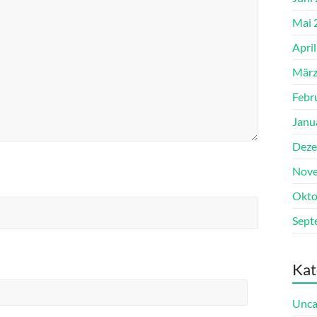
Mai 
Apri
März
Febr
Janu
Deze
Nove
Okto
Sept
Kat
Unca