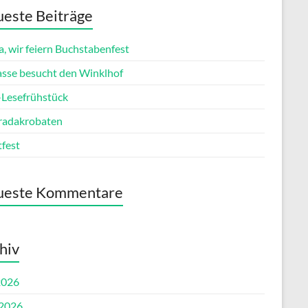
este Beiträge
, wir feiern Buchstabenfest
lasse besucht den Winklhof
esefrühstück
radakrobaten
tfest
ueste Kommentare
hiv
2026
 2026