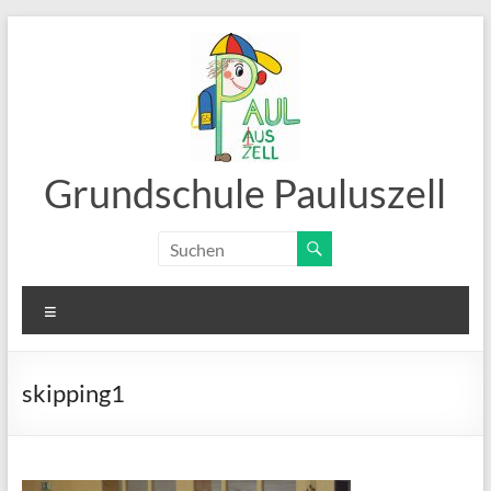
Zum
Inhalt
springen
Grundschule Pauluszell
Menü
skipping1