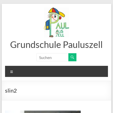
Zum
Inhalt
springen
Grundschule Pauluszell
Menü
slin2