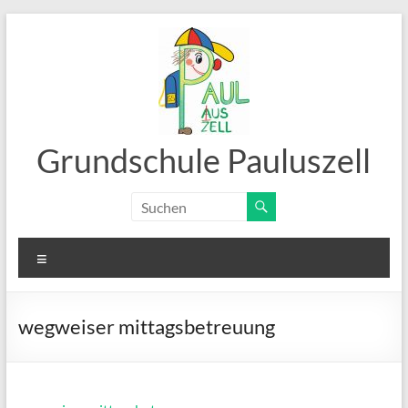
Zum
Inhalt
springen
Grundschule Pauluszell
Menü
wegweiser mittagsbetreuung