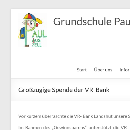
Zum
Inhalt
Grundschule Pau
springen
Start
Über uns
Info
Großzügige Spende der VR-Bank
Vor kurzem überraschte die VR- Bank Landshut unsere S
Im Rahmen des „Gewinnsparens“ unterstützt die VR – B