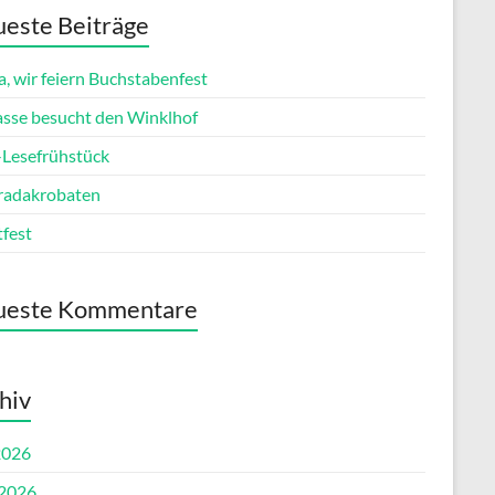
este Beiträge
, wir feiern Buchstabenfest
lasse besucht den Winklhof
esefrühstück
radakrobaten
tfest
ueste Kommentare
hiv
2026
 2026