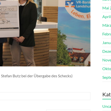
Mai 
Apri
März
Febr
Janu
Deze
Nove
Okto
nd Stefan Butz bei der Übergabe des Schecks)
Sept
Kat
Unca