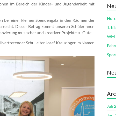
ionen im Bereich der Kinder- und Jugendarbeit mit
Neu
Hurra
rien bei einer kleinen Spendengala in den Räumen der
erreicht. Dieser Betrag kommt unseren Schülerinnen
1. K
nzierung musischer und kreativer Projekte zu Gute.
WM-L
llvertretender Schulleiter Josef Kreuzinger im Namen
Fahr
Spor
Ne
Arc
Juli 
Juni